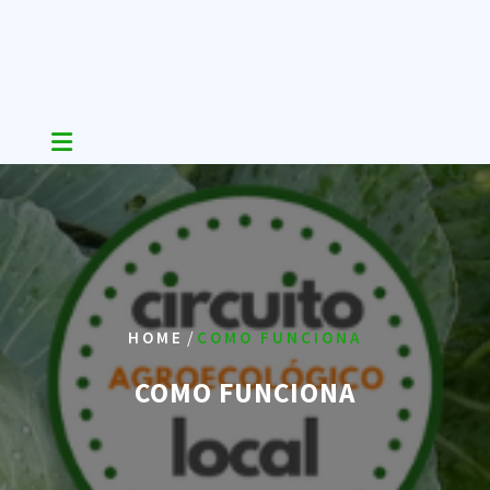
Skip
to
content
/
HOME
COMO FUNCIONA
COMO FUNCIONA