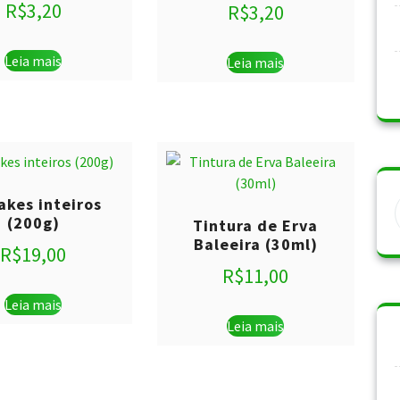
R$
3,20
R$
3,20
Leia mais
Leia mais
akes inteiros
(200g)
Tintura de Erva
Baleeira (30ml)
R$
19,00
R$
11,00
Leia mais
Leia mais