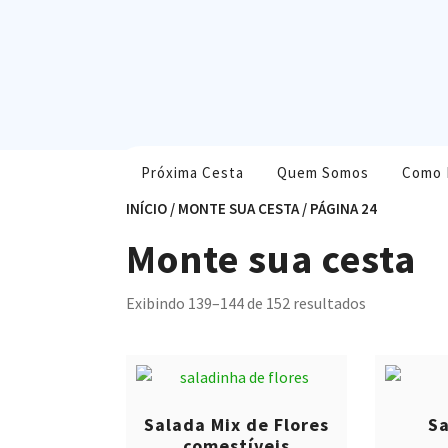
Skip
to
content
Próxima Cesta
Quem Somos
Como 
INÍCIO
/
MONTE SUA CESTA
/ PÁGINA 24
Monte sua cesta
Exibindo 139–144 de 152 resultados
Salada Mix de Flores
Sa
comestíveis