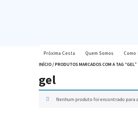
Skip
to
content
Próxima Cesta
Quem Somos
Como 
INÍCIO
/ PRODUTOS MARCADOS COM A TAG “GEL”
gel
Nenhum produto foi encontrado para a