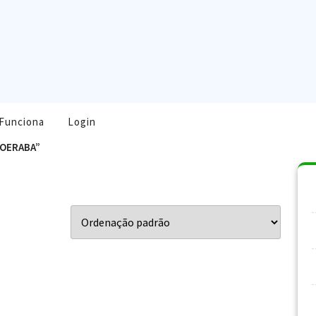
Funciona
Login
POERABA”