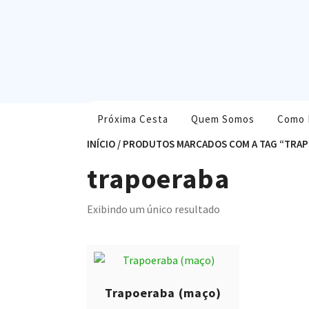
Skip
to
content
Próxima Cesta
Quem Somos
Como 
INÍCIO
/ PRODUTOS MARCADOS COM A TAG “TRA
trapoeraba
Exibindo um único resultado
Trapoeraba (maço)