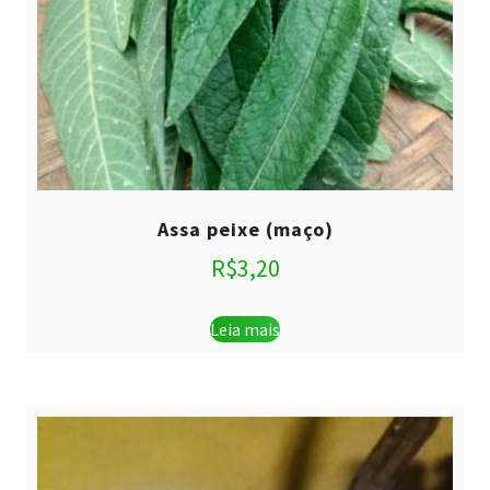
Assa peixe (maço)
R$
3,20
Leia mais