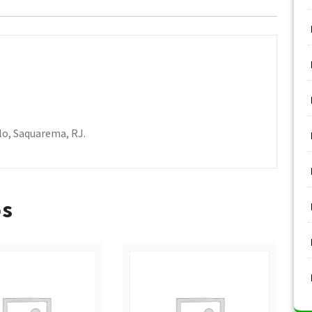
alo, Saquarema, RJ.
os