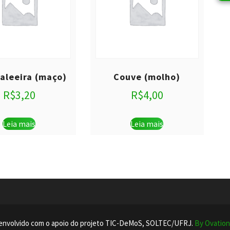
baleeira (maço)
Couve (molho)
R$
3,20
R$
4,00
Leia mais
Leia mais
envolvido com o apoio do projeto TIC-DeMoS, SOLTEC/UFRJ.
By Ovatio