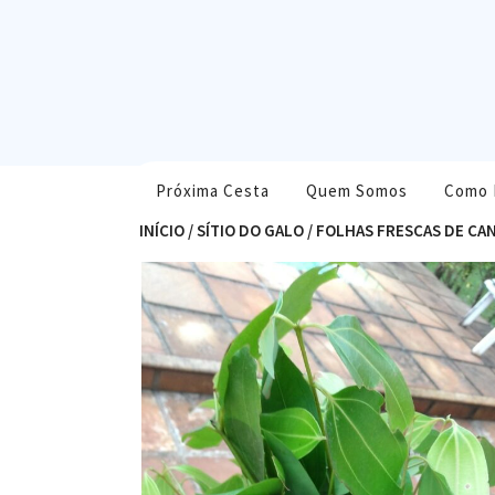
Skip
to
content
Próxima Cesta
Quem Somos
Como 
INÍCIO
/
SÍTIO DO GALO
/ FOLHAS FRESCAS DE CA