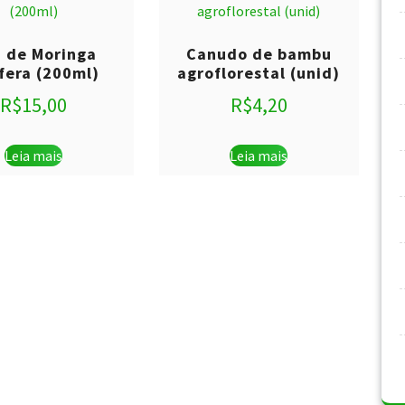
 de Moringa
Canudo de bambu
ífera (200ml)
agroflorestal (unid)
R$
15,00
R$
4,20
Leia mais
Leia mais