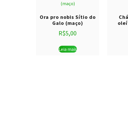
Ora pro nobis Sítio do
Chá
Galo (maço)
ole
R$
5,00
Leia mais