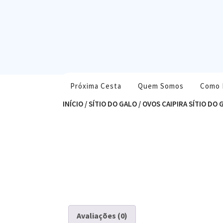
Skip
to
content
Próxima Cesta
Quem Somos
Como 
INÍCIO
/
SÍTIO DO GALO
/ OVOS CAIPIRA SÍTIO DO 
Avaliações (0)