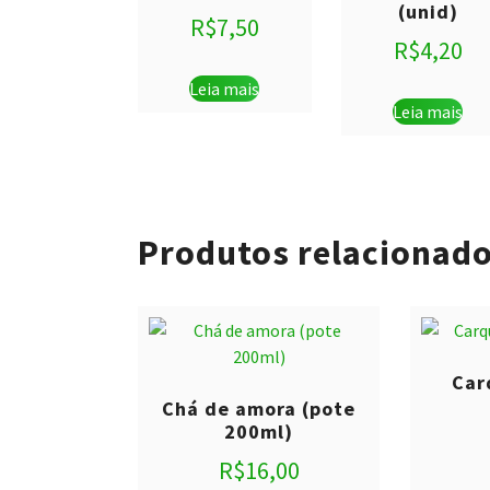
(unid)
R$
7,50
R$
4,20
Leia mais
Leia mais
Produtos relacionad
Car
Chá de amora (pote
200ml)
R$
16,00