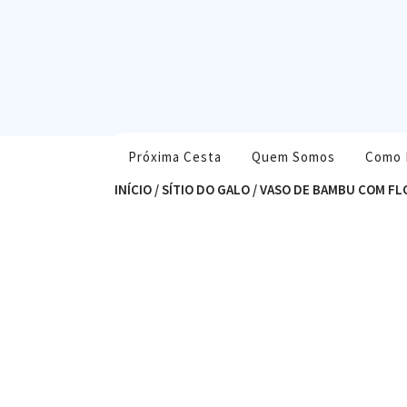
Skip
to
content
Próxima Cesta
Quem Somos
Como 
INÍCIO
/
SÍTIO DO GALO
/ VASO DE BAMBU COM FL