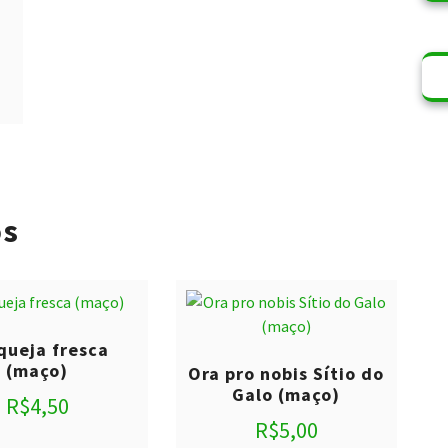
os
queja fresca
(maço)
Ora pro nobis Sítio do
Galo (maço)
R$
4,50
R$
5,00