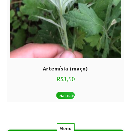
Artemísia (maço)
R$
3,50
Leia mais
Menu