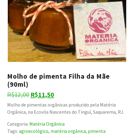
Molho de pimenta Filha da Mãe
(90ml)
O
O
R$
12,00
R$
11,50
preço
preço
Molho de pimentas orgânicas produzido pela Matéria
Orgânica, na Ecovila Nascentes do Tinguí, Saquarema, RJ.
original
atual
era:
é:
Categoria:
Matéria Orgânica
Tags:
agroecológico
,
matéria orgânica
,
pimenta
R$12,00.
R$11,50.