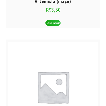
Artemísia (maço)
R$
3,50
Leia mais