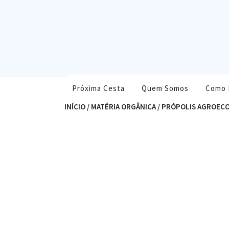
Skip
to
content
Próxima Cesta
Quem Somos
Como 
INÍCIO
/
MATÉRIA ORGÂNICA
/ PRÓPOLIS AGROECO